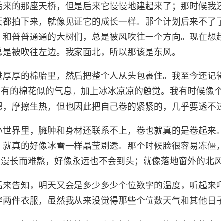
后来的那座天桥，但是后来它慢慢地建起来了；那时候我
天都拍下来，就像见证它的成长一样。那个计划后来不了
，和普普通通的大树们，总是被风吹往一个方向。现在想
总是被吹往左边。我家面北，所以那该是东风。
进厚厚的棉胎里，然后把整个人从头包裹住。我至今还记
特有的棉花似的气息，加上冰冰凉凉的触觉。我有时候像
 嗯，摩擦生热，但也因此把自己卷的紧紧的，几乎要透不
小世界里，臃肿和身材还联系不上，卷也就真的是卷起来
，就真的好像冰雪一样晶莹剔透。那个时候脸很容易冻僵
冬天漫长而难熬，好像永远也不会到头；就像落地窗外的北
话来告知，明天又会是多少多少个位数字的温度，听起来
穿两件衣服，虽然我从来没觉得那些个位数天气和其他日