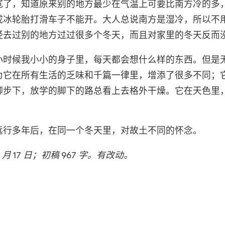
宽了，知道原来别的地方最少在气温上可要比南方冷的多
成冰轮胎打滑车子不能开。大人总说南方是湿冷，所以不
经去过别的地方过过很多个冬天，而且对家里的冬天反而
小时候我小小的身子里，每天都会想什么样的东西。但是
为它在所有生活的乏味和千篇一律里，增添了很多不同；
脚步下，放学的脚下的路总看上去格外干燥。它在天色里
远行多年后，在同一个冬天里，对故土不同的怀念。
1 月 17 日；初稿 967 字。有改动。